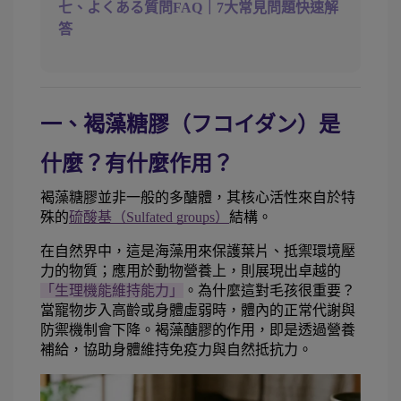
七、よくある質問FAQ｜7大常見問題快速解
答
一、褐藻糖膠（フコイダン）是
什麼？有什麼作用？
褐藻糖膠並非一般的多醣體，其核心活性來自於特
殊的
硫酸基（Sulfated groups）
結構。
在自然界中，這是海藻用來保護葉片、抵禦環境壓
力的物質；應用於動物營養上，則展現出卓越的
「生理機能維持能力」
。為什麼這對毛孩很重要？
當寵物步入高齡或身體虛弱時，體內的正常代謝與
防禦機制會下降。褐藻醣膠的作用，即是透過營養
補給，協助身體維持免疫力與自然抵抗力。