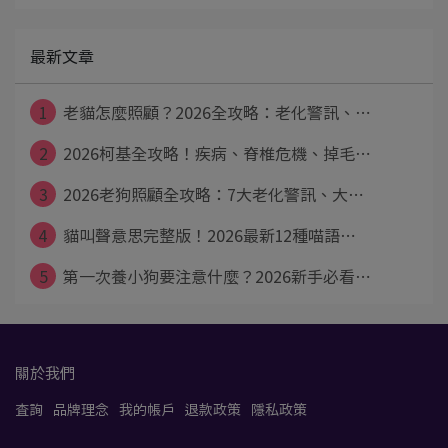
最新文章
1
老貓怎麼照顧？2026全攻略：老化警訊、⋯
2
2026柯基全攻略！疾病、脊椎危機、掉毛⋯
3
2026老狗照顧全攻略：7大老化警訊、大⋯
4
貓叫聲意思完整版！2026最新12種喵語⋯
5
第一次養小狗要注意什麼？2026新手必看⋯
關於我們
查詢
品牌理念
我的帳戶
退款政策
隱私政策