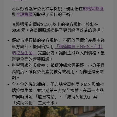
若以獸醫臨床營養標準檢視，優固倍在
規格完整度
與
合理售價
間取得了極佳的平衡。
其將通常定價於$1,500以上的複方規格，控制在 
$850 元，為長期照護提供了更具經濟效益的選擇：
優於市場行情的複方規格： 不同於同價位產品多為
單方設計，優固倍採用
「褐藻醣膠 + NMN + 仙杜
瑞拉益生菌」
 完整配方，讓飼主能以入門價格，獲
得更全面的營養照護。
科學實證的吸收率： 嚴選沖繩水雲褐藻，小分子且
高純度，確保營養素能被有效利用，而非僅是安慰
劑。
全方位的機能補給： 配方結合高純度 NMN 與仙杜
瑞拉益生菌，並定期第三方安全檢驗。在單一產品
中同時滿足 「能量補給」、「維持免疫力」 與 
「幫助消化」 三大需求。