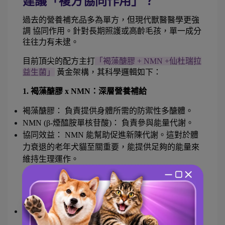
建議「複方協同作用」？
過去的營養補充品多為單方，但現代獸醫醫學更強
調 協同作用。針對長期照護或高齡毛孩，單一成分
往往力有未逮。
目前頂尖的配方主打
「褐藻醣膠 + NMN +仙杜瑞拉
益生菌」
 黃金架構，其科學邏輯如下：
1. 褐藻醣膠 x NMN：深層營養補給
褐藻醣膠： 負責提供身體所需的防禦性多醣體。
NMN (β-煙醯胺單核苷酸)： 負責參與能量代謝。
協同效益： NMN 能幫助促進新陳代謝。這對於體
力衰退的老年犬貓至關重要，能提供足夠的能量來
維持生理運作。
2. 褐藻醣膠 x 專利益生菌：突破吸收瓶頸
問題： 褐藻醣膠為大分子，吸收效率受限於腸道環
境。