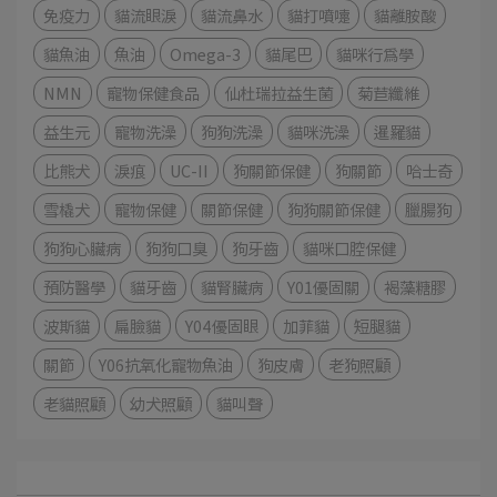
免疫力
貓流眼淚
貓流鼻水
貓打噴嚏
貓離胺酸
貓魚油
魚油
Omega-3
貓尾巴
貓咪行為學
NMN
寵物保健食品
仙杜瑞拉益生菌
菊苣纖維
益生元
寵物洗澡
狗狗洗澡
貓咪洗澡
暹羅貓
比熊犬
淚痕
UC-II
狗關節保健
狗關節
哈士奇
雪橇犬
寵物保健
關節保健
狗狗關節保健
臘腸狗
狗狗心臟病
狗狗口臭
狗牙齒
貓咪口腔保健
預防醫學
貓牙齒
貓腎臟病
Y01優固關
褐藻糖膠
波斯貓
扁臉貓
Y04優固眼
加菲貓
短腿貓
關節
Y06抗氧化寵物魚油
狗皮膚
老狗照顧
老貓照顧
幼犬照顧
貓叫聲