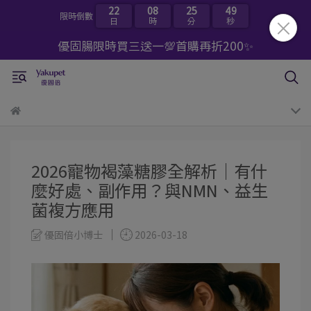
22
08
25
48
限時倒數
日
時
分
秒
優固腸限時買三送一💯首購再折200✨
2026寵物褐藻糖膠全解析｜有什
麼好處、副作用？與NMN、益生
菌複方應用
優固倍小博士
2026-03-18