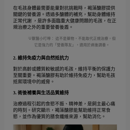
在毛孩身體最需要能量對抗挑戰時，褐藻醣膠提供
關鍵的營養源。透過多醣體的補充，幫助身體維持
正常代謝 ，是許多面臨重大健康問題的毛孩，在正
規治療之外的重要營養後盾。
💡獸醫小叮嚀： 這不是藥物，不能取代正規治療，但
它是強力的「營養隊友」，適用於病後調養。
2. 維持免疫力與自然抵抗力
對於高齡或體質較敏感的毛孩，維持平衡的保護力
至關重要。褐藻醣膠有助於維持免疫力，幫助毛孩
抵禦環境中的威脅。
3. 術後補養與生活品質維持
治療過程引起的食慾不振、精神差，是飼主最心痛
的時刻。研究顯示，褐藻醣膠能幫助維持正常食
慾，並作為優質的膳食纖維來源，幫助消化。