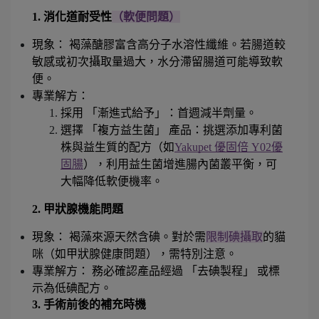
1. 消化道耐受性
（軟便問題）
現象： 褐藻醣膠富含高分子水溶性纖維。若腸道較
敏感或初次攝取量過大，水分滯留腸道可能導致軟
便。
專業解方：
採用 「漸進式給予」：首週減半劑量。
選擇 「複方益生菌」 產品：挑選添加專利菌
株與益生質的配方（如
Yakupet 優固倍 Y02優
固腸
），利用益生菌增進腸內菌叢平衡，可
大幅降低軟便機率。
2. 甲狀腺機能問題
現象： 褐藻來源天然含碘。對於需
限制碘攝取
的貓
咪（如甲狀腺健康問題），需特別注意。
專業解方： 務必確認產品經過 「去碘製程」 或標
示為低碘配方。
3. 手術前後的補充時機