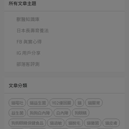
所有文章主題
獸醫知識庫
日本長壽育養法
FB 真實心得
IG 用戶分享
部落客評測
文章分類
貓嘔吐
貓益生菌
Y02優固腸
貓
貓腸胃
益生菌
狗狗白內障
白內障
狗眼睛
狗狗眼睛保健食品
貓過敏
貓脫毛
貓黴菌
貓皮膚