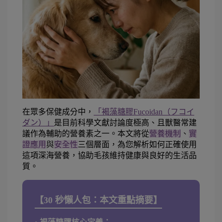
在眾多保健成分中，
「褐藻糖膠Fucoidan（フコイ
ダン）」
是目前科學文獻討論度極高、且獸醫常建
議作為輔助的營養素之一。本文將從
營養機制
、
實
證應用
與
安全性
三個層面，為您解析如何正確使用
這項深海營養，協助毛孩維持健康與良好的生活品
質。
【30 秒懶人包：本文重點摘要】