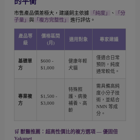
的平衡
市售產品價差極大，建議飼主依據 
「純度」
、
「分
子量」
與
「複方完整性」
 進行評估。
產品等
價格區間
適用對象
專家建議
級
(月)
僅適合日常
基礎單
$600 -
健康年輕
預防，純度
方
$1,000
犬貓
通常較低。
需具備高純
特殊照
度小分子技
專業複
$1,500 -
護、病後
術，並結合
方
$3,000
補養、高
NMN 等成
齡
分。
🛒 獸醫推薦：超高性價比的複方選項 — 優固倍 
Yakupet