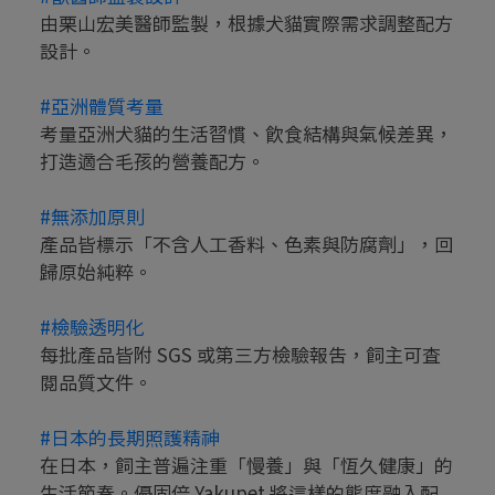
由栗山宏美醫師監製，根據犬貓實際需求調整配方
設計。
#亞洲體質考量
考量亞洲犬貓的生活習慣、飲食結構與氣候差異，
打造適合毛孩的營養配方。
#無添加原則
產品皆標示「不含人工香料、色素與防腐劑」，回
歸原始純粹。
#檢驗透明化
每批產品皆附 SGS 或第三方檢驗報告，飼主可查
閱品質文件。
#日本的長期照護精神
在日本，飼主普遍注重「慢養」與「恆久健康」的
生活節奏。優固倍 Yakupet 將這樣的態度融入配