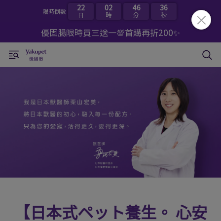
22
02
46
35
限時倒數
日
時
分
秒
優固腸限時買三送一💯首購再折200✨
【日本式ペット養生。 心安