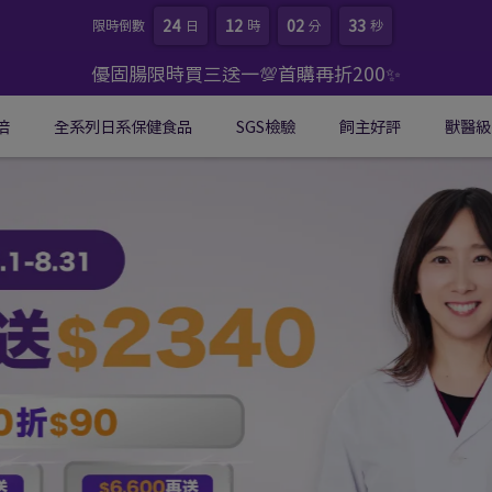
24
12
02
33
限時倒數
日
時
分
秒
優固腸限時買三送一💯首購再折200✨
倍
全系列日系保健食品
SGS檢驗
飼主好評
獸醫級