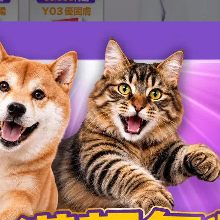
皮膚保健 | 賽洛美、魚油，專顧台灣濕悶癢