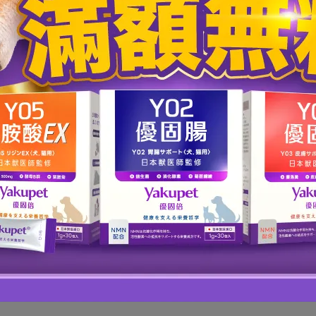
日本金賞受賞 | 賽洛美、魚油顧濕悶搔
新客體驗價，現省$810
癢
Y03 優固膚｜皮膚毛髮保養
日本大賞肯定！舒敏靈活組(優固關
NT$850
NT$1,150
NT$1,540
NT$2,350
加入購物車
加入購物車