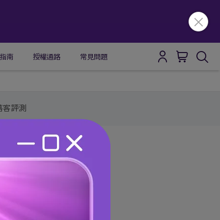
指南
授權通路
常見問題
落客評測