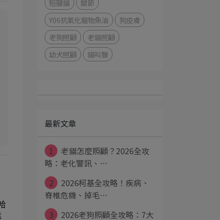
短腿貓
關節
Y06抗氧化寵物魚油
狗皮膚
老狗照顧
老貓照顧
幼犬照顧
貓叫聲
最新文章
1
老貓怎麼照顧？2026全攻
略：老化警訊、⋯
2
2026柯基全攻略！疾病、
脊椎危機、掉毛⋯
哈
3
2026老狗照顧全攻略：7大
能