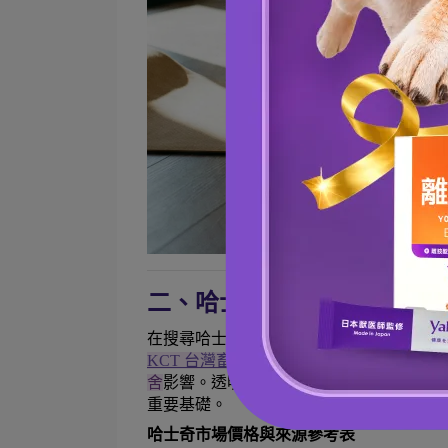
二、哈士奇價錢大公開：影
在搜尋哈士奇價錢時，飼主往往會發現市
KCT 台灣畜犬協會
）
、父母親賞績、
毛色
舍
影響。透明的價格反映的是繁育者在基
重要基礎。
哈士奇市場價格與來源參考表