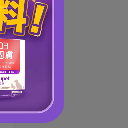
如
犬
的