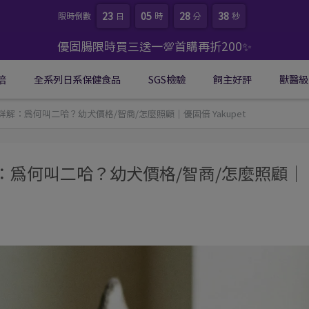
23
05
28
36
限時倒數
日
時
分
秒
優固腸限時買三送一💯首購再折200✨
倍
全系列日系保健食品
SGS檢驗
飼主好評
獸醫級
詳解：為何叫二哈？幼犬價格/智商/怎麼照顧｜優固倍 Yakupet
解：為何叫二哈？幼犬價格/智商/怎麼照顧｜