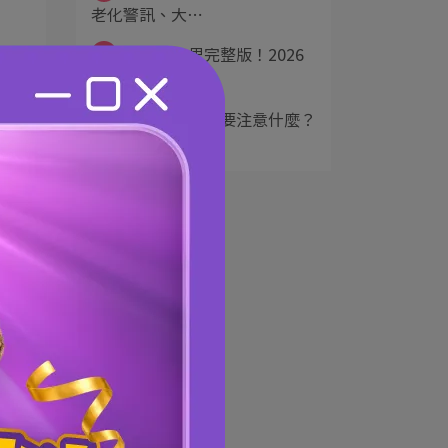
老化警訊、大⋯
，
4
貓叫聲意思完整版！2026
最新12種喵語⋯
來
5
第一次養小狗要注意什麼？
2026新手必看⋯