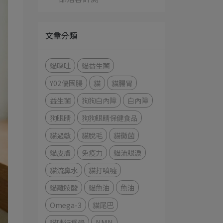
文章分類
貓嘔吐
貓益生菌
Y02優固腸
貓
貓腸胃
益生菌
狗狗白內障
白內障
狗眼睛
狗狗眼睛保健食品
貓過敏
貓脫毛
貓黴菌
貓皮膚
免疫力
貓流眼淚
貓流鼻水
貓打噴嚏
貓離胺酸
貓魚油
魚油
Omega-3
貓尾巴
貓咪行為學
NMN