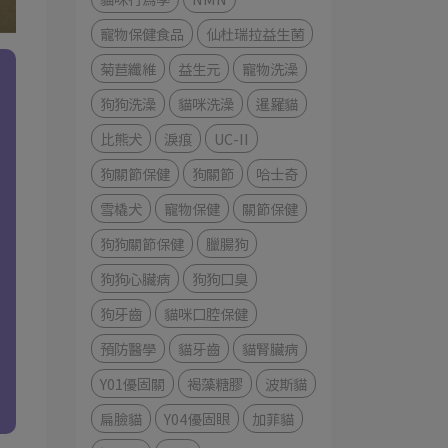
寵物保健食品
仙杜瑞拉益生菌
菊苣纖維
益生元
寵物洗澡
狗狗洗澡
貓咪洗澡
暹羅貓
比熊犬
淚痕
UC-II
狗關節保健
狗關節
哈士奇
雪橇犬
寵物保健
關節保健
狗狗關節保健
臘腸狗
狗狗心臟病
狗狗口臭
狗牙齒
貓咪口腔保健
預防醫學
貓牙齒
貓腎臟病
Y01優固關
褐藻糖膠
波斯貓
扁臉貓
Y04優固眼
加菲貓