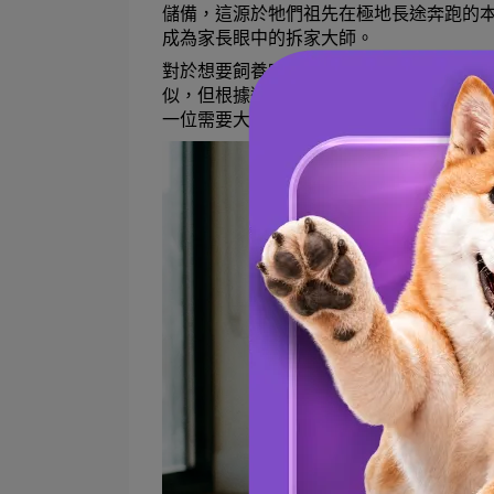
儲備，這源於牠們祖先在極地長途奔跑的
成為家長眼中的拆家大師。
對於想要飼養哈士奇的新手，理解純種哈
似，但根據遺傳學研究，牠們早已演化出
一位需要大量精神互動的夥伴，否則這隻