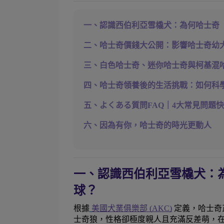
一、認識西伯利亞雪橇犬：為何哈士奇
二、哈士奇價錢大公開：影響哈士奇幼
三、白色哈士奇、迷你哈士奇與柯基混
四、哈士奇領養後的生活挑戰：如何科
五、よくある質問FAQ｜4大常見問題
六、因為有你，哈士奇的時光更動人
一、認識西伯利亞雪橇犬：
球？
根據
美國犬業俱樂部 (AKC)
定義，哈士奇
士奇狼，性格卻極度親人且充滿反差萌，