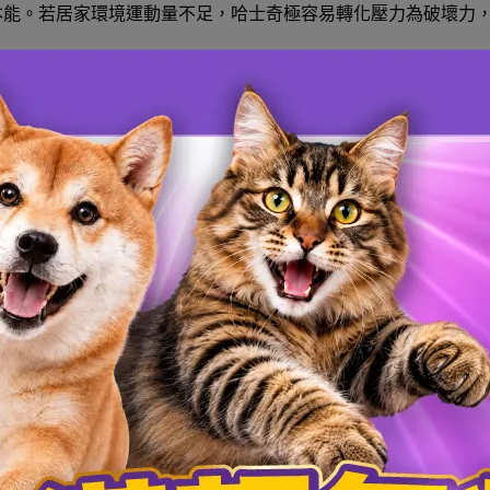
本能。若居家環境運動量不足，哈士奇極容易轉化壓力為破壞力
士奇的心理特質非常重要。雖然哈士奇外表與野性的哈士奇狼神
對人類極高的友善度。飼養哈士奇不僅是擁有一隻寵物，更是迎
聰明的哈士奇二哈可能會因無聊而發展出行為問題。