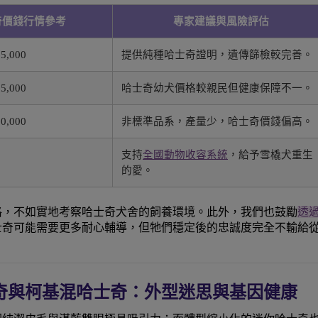
奇價錢行情參考
專家建議與風險評估
65,000
提供純種哈士奇證明，遺傳篩檢較完善。
35,000
哈士奇幼犬價格較親民但健康保障不一。
80,000
非標準品系，產量少，哈士奇價錢偏高。
支持
全國動物收容系統
，給予雪橇犬重生
的愛。
格，不如實地考察哈士奇犬舍的飼養環境。此外，我們也鼓勵
透
士奇可能需要更多耐心輔導，但牠們穩定後的忠誠度完全不輸給
奇與柯基混哈士奇：外型迷思與基因健康