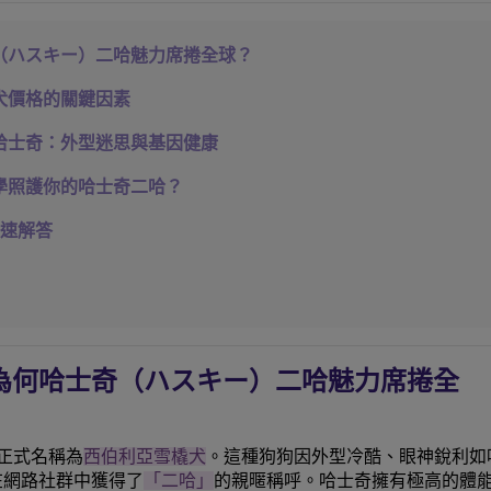
（ハスキー）二哈魅力席捲全球？
犬價格的關鍵因素
哈士奇：外型迷思與基因健康
學照護你的哈士奇二哈？
快速解答
為何哈士奇（ハスキー）二哈魅力席捲全
正式名稱為
西伯利亞雪橇犬
。這種狗狗因外型冷酷、眼神銳利如
在網路社群中獲得了
「二哈」
的親暱稱呼。哈士奇擁有極高的體