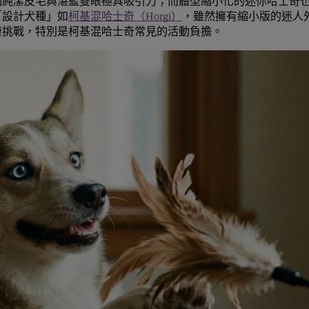
因純潔皮毛與湛藍雙眼極具吸引力；而體型縮小化的迷你哈士奇
「設計犬種」如
柯基混哈士奇（Horgi）
，雖然擁有縮小版的迷人
康挑戰，特別是柯基混哈士奇常見的活動負擔。