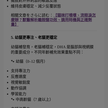
擺脫對外界刺激的敏感反應
維持皮膚穩定、減少反覆狀態
相關文章をさらに読む：
【貓咪打噴嚏、流眼淚怎
麼辦？獸醫解析離胺酸功效、適用時機與正確劑
量】
5. 幼貓更專注、老貓更穩定
幼貓補發育，老貓補穩定，DHA 是腦部與視網膜
的重要成分。不同年齡補充效果重點不同：
🐾 幼貓（0–12 個月）
支持專注力
反應速度
視覺敏銳度
動作協調
學習能力
🐾 中高齡貓（7 歲以上）