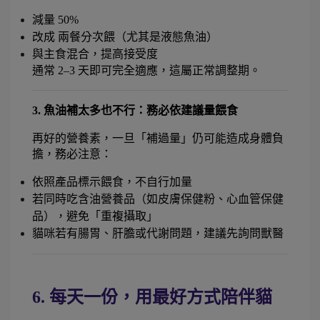
減量 50%
改成 兩餐分次餵（尤其是液態魚油）
與主食混合，提高接受度
通常 2–3 天即可完全適應，這屬正常調整期。
3. 魚油補太多也不行：務必依建議量餵食
再好的營養素，一旦「補過量」仍可能造成身體負
擔，務必注意：
依照產品標示餵食，不自行加量
若同時吃含油營養品（如皮膚保健粉、心血管保健
品），避免「重複攝取」
貓咪若有腸胃、肝膽或代謝問題，建議先詢問獸醫
6. 每天一份，用最好方式陪伴貓