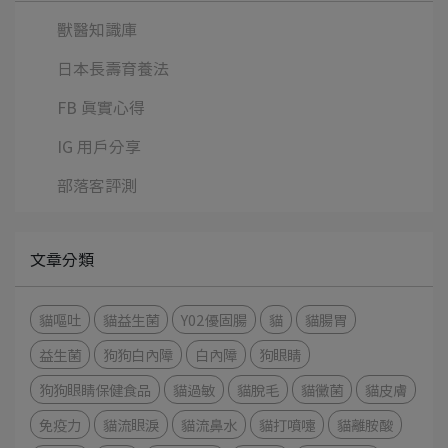
獸醫知識庫
日本長壽育養法
FB 真實心得
IG 用戶分享
部落客評測
文章分類
貓嘔吐
貓益生菌
Y02優固腸
貓
貓腸胃
益生菌
狗狗白內障
白內障
狗眼睛
狗狗眼睛保健食品
貓過敏
貓脫毛
貓黴菌
貓皮膚
免疫力
貓流眼淚
貓流鼻水
貓打噴嚏
貓離胺酸