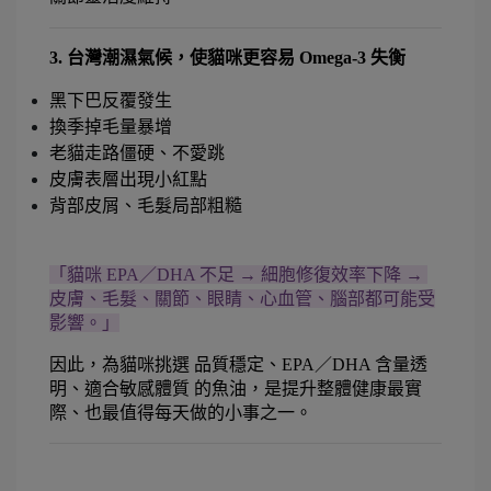
3. 台灣潮濕氣候，使貓咪更容易 Omega-3 失衡
黑下巴反覆發生
換季掉毛量暴增
老貓走路僵硬、不愛跳
皮膚表層出現小紅點
背部皮屑、毛髮局部粗糙
「貓咪 EPA／DHA 不足 → 細胞修復效率下降 → 
皮膚、毛髮、關節、眼睛、心血管、腦部都可能受
影響。」
因此，為貓咪挑選 品質穩定、EPA／DHA 含量透
明、適合敏感體質 的魚油，是提升整體健康最實
際、也最值得每天做的小事之一。