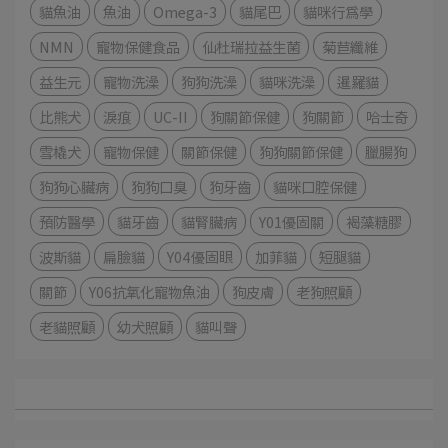
貓魚油
魚油
Omega-3
貓尾巴
貓咪行為學
NMN
寵物保健食品
仙杜瑞拉益生菌
菊苣纖維
益生元
寵物洗澡
狗狗洗澡
貓咪洗澡
暹羅貓
比熊犬
淚痕
UC-II
狗關節保健
狗關節
哈士奇
雪橇犬
寵物保健
關節保健
狗狗關節保健
臘腸狗
狗狗心臟病
狗狗口臭
狗牙齒
貓咪口腔保健
預防醫學
貓牙齒
貓腎臟病
Y01優固關
褐藻糖膠
波斯貓
扁臉貓
Y04優固眼
加菲貓
短腿貓
關節
Y06抗氧化寵物魚油
狗皮膚
老狗照顧
老貓照顧
幼犬照顧
貓叫聲