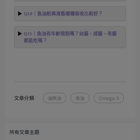
Q10｜魚油粉與液態哪種吸收比較好？
Q11｜魚油有年齡限制嗎？幼貓、成貓、老貓
都能吃嗎？
文章分類
貓魚油
魚油
Omega-3
所有文章主題