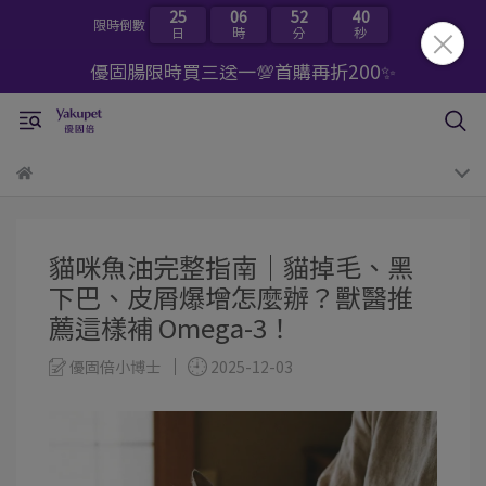
25
06
52
39
限時倒數
日
時
分
秒
優固腸限時買三送一💯首購再折200✨
貓咪魚油完整指南｜貓掉毛、黑
下巴、皮屑爆增怎麼辦？獸醫推
薦這樣補 Omega-3！
優固倍小博士
2025-12-03