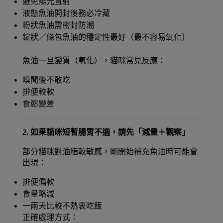
避免陽光直射
液態魚油開封後務必冷藏
粉狀魚油需密封防潮
錠狀／條包魚油的穩定性最好（最不容易氧化）
魚油一旦變質（氧化），貓咪常見反應：
嗅聞後不敢吃
排便較軟
食慾變差
2. 如果貓咪短暫腸胃不適，請先「減量＋觀察」
部分貓咪對油脂較敏感，剛開始補充魚油時可能會
出現：
排便偏軟
食量略減
一兩天比較不熱衷吃飯
正確處理方式：