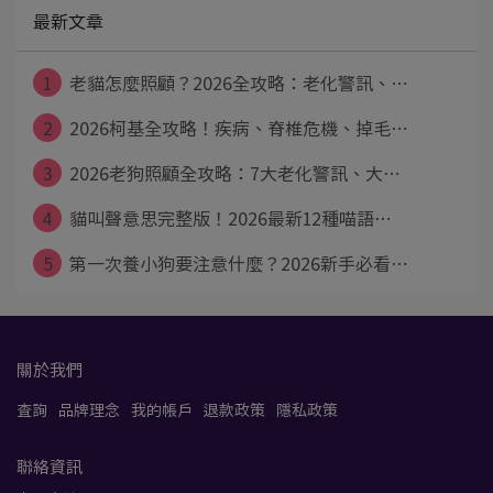
最新文章
1
老貓怎麼照顧？2026全攻略：老化警訊、⋯
2
2026柯基全攻略！疾病、脊椎危機、掉毛⋯
3
2026老狗照顧全攻略：7大老化警訊、大⋯
4
貓叫聲意思完整版！2026最新12種喵語⋯
潘*翔
5
第一次養小狗要注意什麼？2026新手必看⋯
關於我們
查詢
品牌理念
我的帳戶
退款政策
隱私政策
聯絡資訊