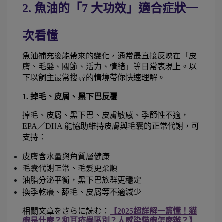
2. 魚油的「7 大功效」適合症狀一
次看懂 
魚油補充後能帶來的變化，通常最直接反映在「皮
膚、毛髮、關節、活力、情緒」等日常表現上。以
下以飼主最常搜尋的情境帶你快速理解。
1. 掉毛、皮屑、黑下巴反覆
掉毛、皮屑、黑下巴、皮膚敏感、季節性不適，
EPA／DHA 能協助維持皮膚與毛囊的正常代謝，可
支持：
皮膚含水量與角質層健康
毛囊代謝正常、毛髮更柔順
油脂分泌平衡，黑下巴族群更穩定
換季乾癢、舔毛、皮屑等不適減少
相關文章をさらに読む：
【2025超詳解一篇懂！貓
癬是什麼？和耳疥蟲區別？人感染貓癬怎麼辦？】