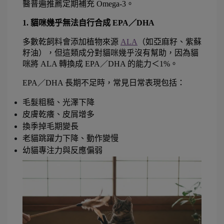
醫普遍推薦定期補充 Omega-3。
1. 貓咪幾乎無法自行合成 EPA／DHA
多數乾飼料會添加植物來源 
ALA
（如亞麻籽、紫蘇
籽油），但這類成分對貓咪幾乎沒有幫助，因為貓
咪將 ALA 轉換成 EPA／DHA 的能力＜1%。
EPA／DHA 長期不足時，常見日常表現包括：
毛髮粗糙、光澤下降
皮膚乾癢、皮屑增多
換季掉毛期變長
老貓跳躍力下降、動作變慢
幼貓專注力與反應偏弱