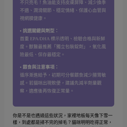
不只亮毛！魚油能支持皮膚屏障、減少換季
不適、潤滑關節、穩定情緒、保護心血管與
視網膜健康。
• 挑選關鍵與劑型：
首重 EPA/DHA 標示透明、檢驗合格與新鮮
度。獸醫最推薦「獨立包裝錠劑」，氧化風
險最低、保存最穩定。
• 餵食與注意事項：
循序漸進給予，初期可分餐餵食減少腸胃敏
感。若貓咪出現軟便，建議先減半劑量觀
察，適應後再恢復正常量。
你是不是也遇過這些狀況，家裡地板每天像下雪一
樣，到處都是掃不完的掉毛？貓咪明明吃得正常，