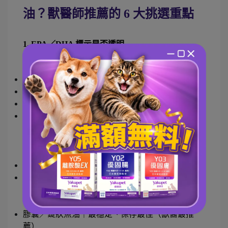
油？獸醫師推薦的 6 大挑選重點 
1. EPA／DHA 標示是否透明
優質的貓咪魚油一定會清楚標示以下資訊：
每份魚油含量（mg）
EPA／DHA 的實際毫克數
來源魚種（如鯖魚、鱈魚、沙丁魚）
建議餵食量與每日安全上限
2. 劑型比較：粉狀、液態、膠囊／獸醫最推薦錠劑
粉狀魚油｜好混食但易受潮
液態魚油｜劑量好調整但最容易氧化
❌開封後接觸空氣 → 變質速度最快、味道較重、挑
食貓接受度低
膠囊／錠狀魚油｜最穩定、保存最佳（獸醫最推
薦）