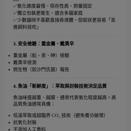
✅氧化速度最慢、保存性高、劑量固定
✅獨立包裝更衛生、適合多貓家庭
✅少數貓咪不喜歡直接吞液體，但錠狀更容易「丟
進飼料就吃」
3. 安全檢驗：重金屬、戴奧辛
重金屬（鉛、汞、砷）檢驗
戴奧辛檢測
微生物（如沙門氏菌）報告
4. 魚油「新鮮度」：萃取與封裝技術決定品質
魚油味道越重、越腥，通常代表氧化程度越高。高
品質魚油通常具備：
低溫萃取或超臨界 CO₂ 技術（避免養分破壞）
抗氧化封裝
不添加人工香料