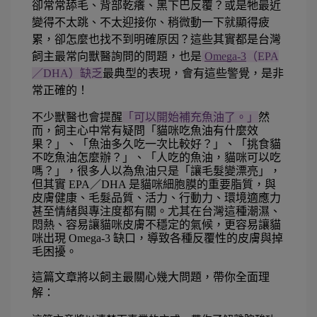
卻常常舔毛、背部乾癢、黑下巴反覆？或是牠最近
變得不太跳、不太迎接你、稍微動一下就顯得疲
累，卻怎麼也找不到明確原因？這些其實都是台灣
飼主最常向獸醫詢問的問題，也是
Omega-3
（EPA
／DHA）缺乏
最典型的表現，會有這些警覺，是非
常正確的！
不少獸醫也會提醒
「可以開始補充魚油了。」
然
而，飼主心中常有疑問「貓咪吃魚油有什麼效
果？」、「魚油多久吃一次比較好？」、「挑食貓
不吃魚油怎麼辦？」、「人吃的魚油，貓咪可以吃
嗎？」，很多人以為魚油只是「讓毛髮變漂亮」，
但其實 EPA／DHA 是貓咪細胞膜的重要脂質，與
皮膚健康、毛髮品質、活力、行動力、環境適應力
甚至情緒與專注度都有關。尤其在台灣這種潮濕、
悶熱、容易讓貓咪皮膚不穩定的氣候，更容易讓貓
咪出現 Omega-3 缺口，導致各種反覆性的皮膚與掉
毛困擾。
這篇文章將以飼主最關心幾大問題，帶你全面理
解：