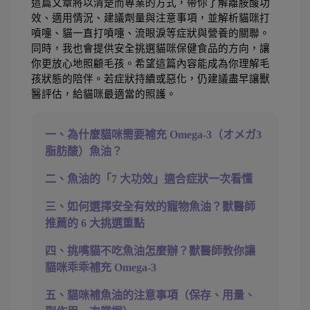
這篇文章將以清楚而專業的方式，帶你了解離胺酸功
效、適用情況、建議劑量與注意事項，並解析貓咪打
噴嚏、貓一直打噴嚏、流眼淚等症狀與營養的關聯。
同時，我也會提供安全挑選貓咪保健食品的方向，讓
你更放心地照顧毛孩。希望這篇內容能成為你理解毛
孩狀態的陪伴。若症狀持續或惡化，仍建議盡早讓獸
醫評估，給貓咪最適當的照護。
一、為什麼貓咪需要補充 Omega-3（オメガ3
脂肪酸）魚油？
二、魚油的「7 大功效」適合症狀一次看懂
三、如何選擇安全有效的寵物魚油？獸醫師
推薦的 6 大挑選重點
四、挑嘴貓不吃魚油怎麼辦？獸醫師教你讓
貓咪乖乖補充 Omega-3
五、貓咪補魚油的注意事項（保存、用量、