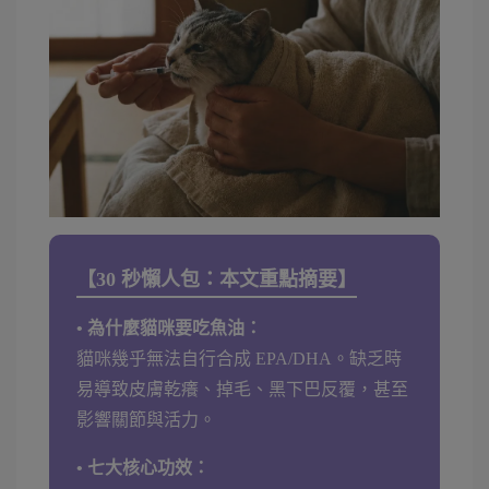
【30 秒懶人包：本文重點摘要】
• 為什麼貓咪要吃魚油：
貓咪幾乎無法自行合成 EPA/DHA。缺乏時
易導致皮膚乾癢、掉毛、黑下巴反覆，甚至
影響關節與活力。
• 七大核心功效：