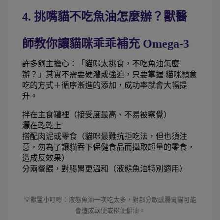
4. 挑嘴貓不吃魚油怎麼辦？獸醫
師教你讓貓咪乖乖補充 Omega-3 
許多飼主擔心：「貓咪太挑食，不吃魚油怎麼
辦？」其實不需要硬灌或強迫，只要掌握 貓咪願意
吃的方式＋循序漸進的添加，成功率就會大幅提
升。
拌在主食罐裡（接受度最高、不易被察覺）
灑在乾乾上
搭配肉泥或零食（貓咪最難抗拒吃法，但也須注
意，勿為了讓貓吞下保健食品而攝取超量的零食，
造成反效果）
分兩餐餵，對腸胃更溫和（液態魚油特別適用）
💡獸醫小叮嚀：液態魚油一次吃太多，對部分敏感腸胃貓可能
會造成軟便或排便偏油。