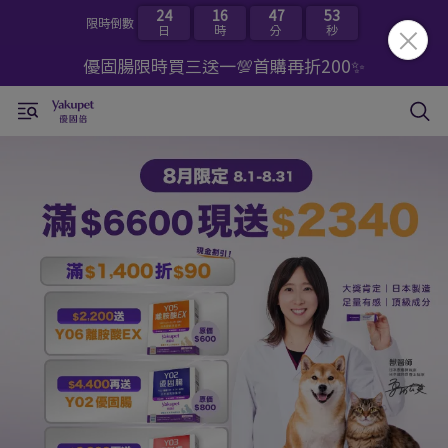
24
16
47
53
限時倒數
日
時
分
秒
優固腸限時買三送一💯首購再折200✨