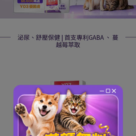
泌尿、舒壓保健 | 首支專利GABA 、 蔓
越莓萃取