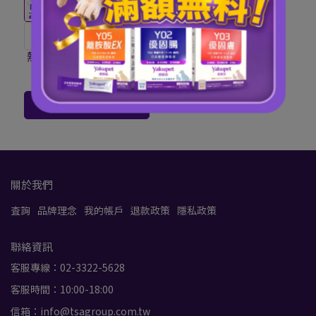
新客體驗價，現省$804
熱銷冠軍！內調外護組(優
固關+優固腸)
NT$1,496
NT$2,300
加入購物車
關於我們
查詢
品牌理念
我的帳戶
退款政策
隱私政策
聯絡資訊
客服專線：02-3322-5628
客服時間：10:00-18:00
信箱：info@tsagroup.com.tw