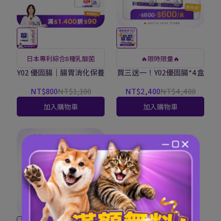
日本專利綜合8種乳酸菌
🔥限時限量🔥
Y02 優固腸｜腸胃消化保養
買三送一！Y02優固腸*4盒
NT$800
NT$1,100
NT$2,400
NT$4,400
加入購物車
加入購物車