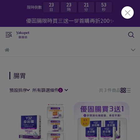
23
23
21
53
限時倒數
日
時
分
秒
優固腸限時買三送一💯首購再折200✨
腸胃
預設排序
所有篩選條件
共 3 件商品