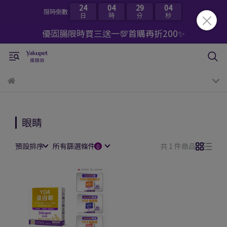
24
04
29
04
限時倒數
日
時
分
秒
優固腸限時買三送一💯首購再折200✨
眼睛
預設排序
所有篩選條件
共 1 件商品