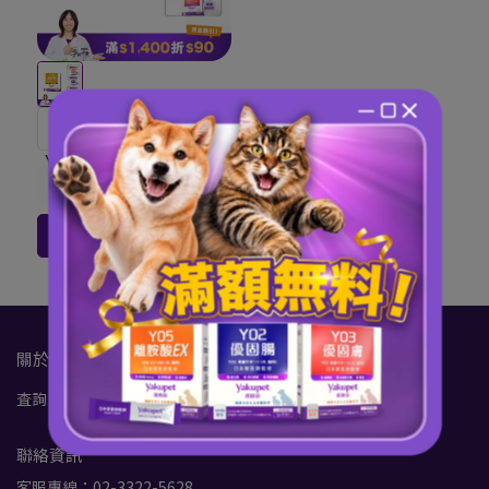
蝦紅素、智利酒果、紫米萃
取物 | 速吸收葉黃素小分子
Y04 優固眼｜眼睛健康保
養
NT$850
NT$1,150
加入購物車
關於我們
查詢
品牌理念
我的帳戶
退款政策
隱私政策
聯絡資訊
客服專線：02-3322-5628