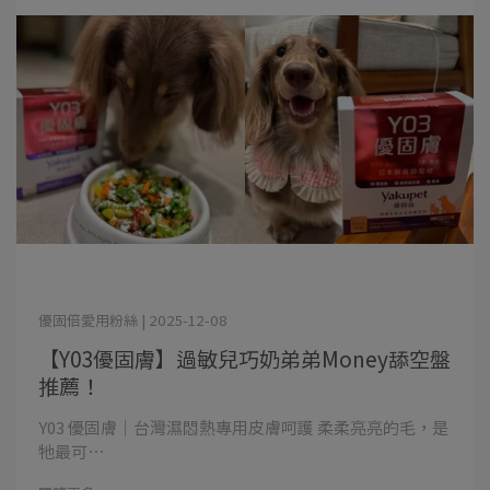
優固倍愛用粉絲 | 2025-12-08
【Y03優固膚】過敏兒巧奶弟弟Money舔空盤
推薦！
Y03 優固膚｜台灣濕悶熱專用皮膚呵護 柔柔亮亮的毛，是
牠最可⋯