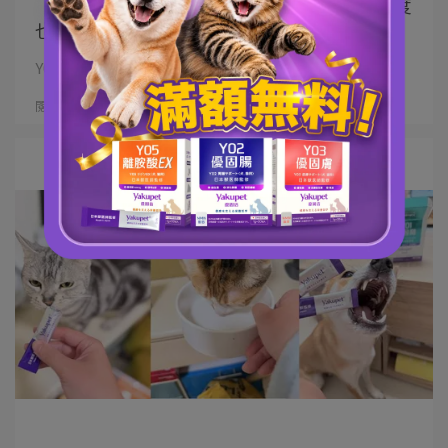
【Y06寵物魚油EX】魚油濃度高！毛孩接受度
也高！
Y06抗氧化寵物魚油EX | 90% Omega-3 毛亮、有⋯
閱讀更多 ->