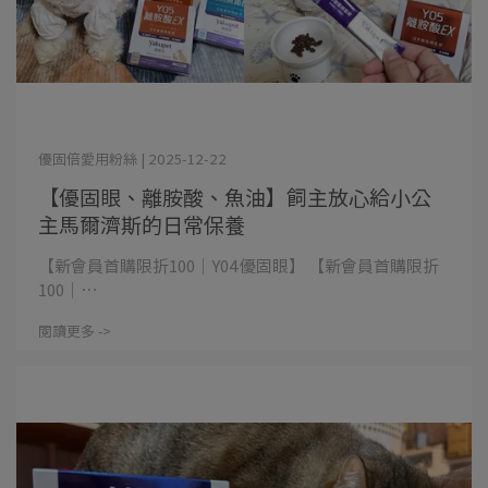
優固倍愛用粉絲 | 2025-12-22
【優固眼、離胺酸、魚油】飼主放心給小公
主馬爾濟斯的日常保養
【新會員首購限折100｜Y04優固眼】 【新會員首購限折
100｜⋯
閱讀更多 ->