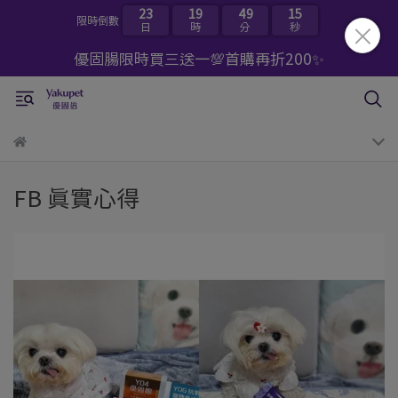
23
19
49
14
限時倒數
日
時
分
秒
優固腸限時買三送一💯首購再折200✨
FB 真實心得