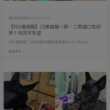
優固倍愛用粉絲 | 2025-11-10
【Y01優固關】13歲貓貓一郎、二郎適口性好
評！吃完不失望
Y01 優固關｜300位臨床實驗滿意專利 UC-II®&nb⋯
閱讀更多 ->