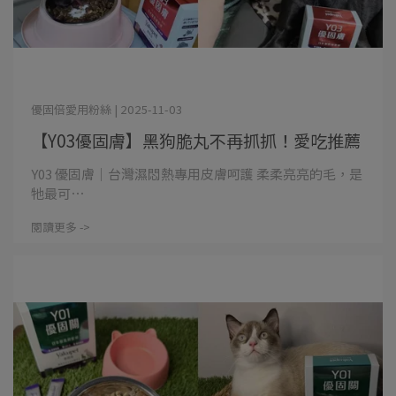
優固倍愛用粉絲 | 2025-11-03
【Y03優固膚】黑狗脆丸不再抓抓！愛吃推薦
Y03 優固膚｜台灣濕悶熱專用皮膚呵護 柔柔亮亮的毛，是
牠最可⋯
閱讀更多 ->