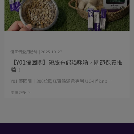
優固倍愛用粉絲 | 2025-10-27
【Y01優固關】短腿布偶貓咪嚕，關節保養推
薦！
Y01 優固關｜300位臨床實驗滿意專利 UC-II®&nb⋯
閱讀更多 ->