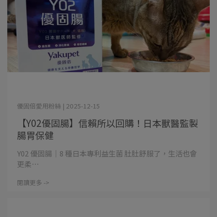
優固倍愛用粉絲 | 2025-12-15
【Y02優固腸】信賴所以回購！日本獸醫監製
腸胃保健
Y02 優固腸｜8 種日本專利益生菌 肚肚舒服了，生活也會
更柔⋯
閱讀更多 ->