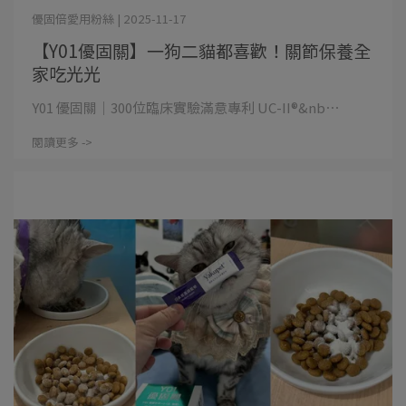
優固倍愛用粉絲 | 2025-11-17
【Y01優固關】一狗二貓都喜歡！關節保養全
家吃光光
Y01 優固關｜300位臨床實驗滿意專利 UC-II®&nb⋯
閱讀更多 ->